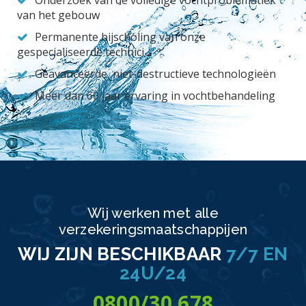
Onderzoek van de volledige vochtproblematiek
van het gebouw
Permanente bijscholing van onze
gespecialiseerde technici
Geavanceerde, niet-destructieve technologieën
Meer dan 60 jaar ervaring in vochtbehandeling
Wij werken met alle
verzekeringsmaatschappijen
WIJ ZIJN BESCHIKBAAR
7/7 EN
24U/24
0800/30.678