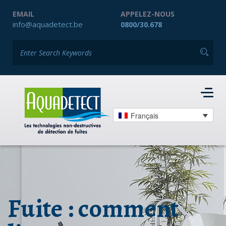
EMAIL
APPELEZ-NOUS
info@aquadetect.be
0800/30.678
Français
Fuite : comment