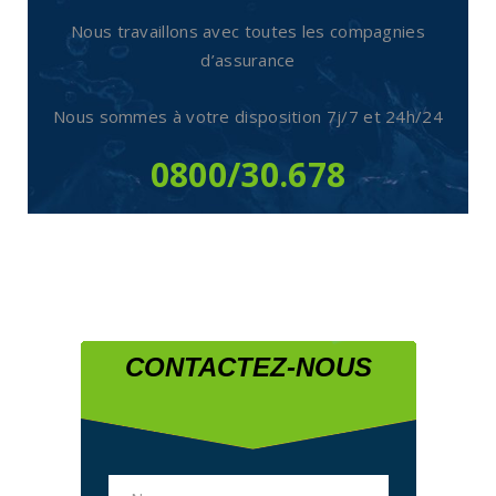
Nous travaillons avec toutes les compagnies
d’assurance
Nous sommes à votre disposition
7j/7 et 24h/24
0800/30.678
CONTACTEZ-NOUS