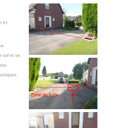
e et
se
 sol et se
Nous
oustiques