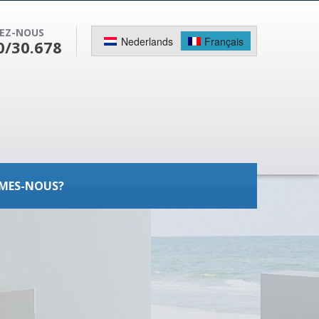
EZ-NOUS
Nederlands
Français
0/30.678
MES-NOUS?