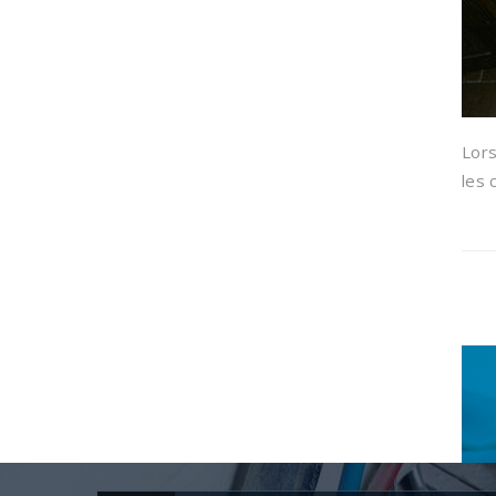
Lors
les 