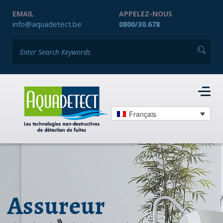
EMAIL
APPELEZ-NOUS
info@aquadetect.be
0800/30.678
Français
Assureur