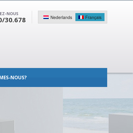
EZ-NOUS
Nederlands
Français
0/30.678
MES-NOUS?