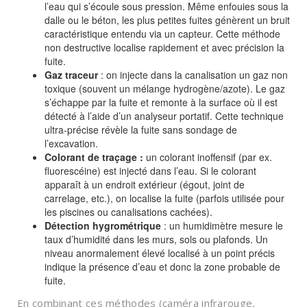
l’eau qui s’écoule sous pression. Même enfouies sous la
dalle ou le béton, les plus petites fuites génèrent un bruit
caractéristique entendu via un capteur. Cette méthode
non destructive localise rapidement et avec précision la
fuite.
Gaz traceur
: on injecte dans la canalisation un gaz non
toxique (souvent un mélange hydrogène/azote). Le gaz
s’échappe par la fuite et remonte à la surface où il est
détecté à l’aide d’un analyseur portatif. Cette technique
ultra-précise révèle la fuite sans sondage de
l’excavation.
Colorant de traçage :
un colorant inoffensif (par ex.
fluorescéine) est injecté dans l’eau. Si le colorant
apparaît à un endroit extérieur (égout, joint de
carrelage, etc.), on localise la fuite (parfois utilisée pour
les piscines ou canalisations cachées).
Détection hygrométrique
: un humidimètre mesure le
taux d’humidité dans les murs, sols ou plafonds. Un
niveau anormalement élevé localisé à un point précis
indique la présence d’eau et donc la zone probable de
fuite.
En combinant ces méthodes (caméra infrarouge,