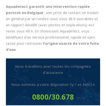
Aquadetect garantit une intervention rapide
partout en Belgique
: une prise de contact se traduit
en général par un rendez-vous sous 48 h ouvrables et
un rapport détaillé (avec photos et explications) est
remis sous 48 h. En choisissant Aquadetect, vous
bénéficiez d’un service professionnel, rapide et sans
casse pour retrouver
l’origine exacte de votre fuite
d’eau
.
Nous travaillons avec toutes les compagnies
d’assurance
Nous sommes à votre disposition
7j/7 et 24h/24
0800/30.678