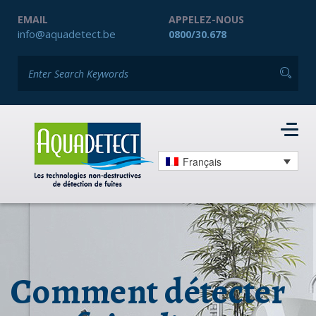
EMAIL
APPELEZ-NOUS
info@aquadetect.be
0800/30.678
Français
Comment détecter