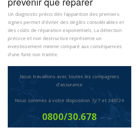
prévenir que réparer
Un diagnostic précis dès l’apparition des premiers
signes permet d’éviter des dégâts considérables et
des coûts de réparation exponentiels. La détection
précoce et non destructive représente un
investissement minime comparé aux conséquences
d’une fuite non traitée.
Nous travaillons avec toutes les compagnies
d’assurance
Nous sommes à votre disposition
7j/7 et 24h/24
0800/30.678