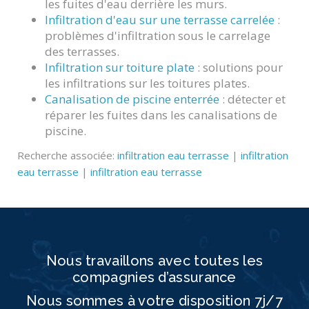
les fuites d'eau derrière les murs.
Infiltration d'eau sur une terrasse carrelée
:
problèmes d'infiltration sous le carrelage
des terrasses.
Infiltration sur toiture plate
: solutions pour
les infiltrations sur les toitures plates.
Canalisation de piscine enterrée
: détecter et
réparer les fuites dans les canalisations de
piscine.
Recherche associée:
infiltration eau terrasse
|
infiltration
eau terrasse
|
infiltration eau terrasse
Nous travaillons avec toutes les
compagnies d’assurance
Nous sommes à votre disposition
7j/7