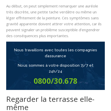
Au début, on peut simplement remarquer une auréole
très discrète, une petite tache verdâtre ou même un
léger effritement de la peinture. Ces symptômes sans
gravité apparente doivent attirer votre attention, car ils
peuvent signaler un problème susceptible d’engendrer
des conséquences plus importantes.
Nous travaillons avec toutes les compagnies
d’assurance
Nous sommes à votre disposition
7j/7 et
24h/24
0800/30.678
Regarder la terrasse elle-
même