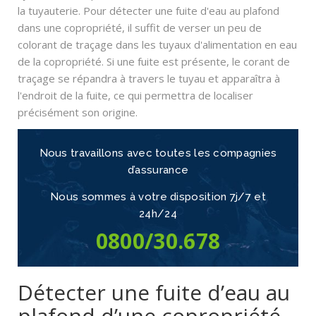
la tuyauterie. Pour détecter une fuite d'eau au plafond
dans une copropriété, il suffit de verser un peu de
colorant de traçage dans les tuyaux d'alimentation en eau
de la copropriété. Si une fuite est présente, le corant de
traçage se répandra à travers le tuyau et apparaîtra à
l'endroit de la fuite, ce qui permettra de localiser
précisément son origine.
Nous travaillons avec toutes les compagnies
d’assurance
Nous sommes à votre disposition
7j/7 et
24h/24
0800/30.678
Détecter une fuite d’eau au
plafond d’une copropriété